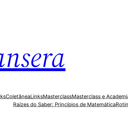
ansera
nks
Coletânea
Links
Masterclass
Masterclass e Academi
Raízes do Saber: Princípios de Matemática
Roti