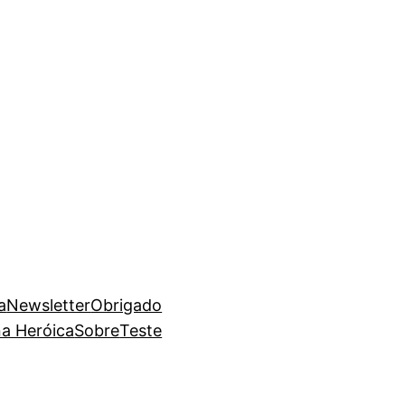
a
Newsletter
Obrigado
na Heróica
Sobre
Teste