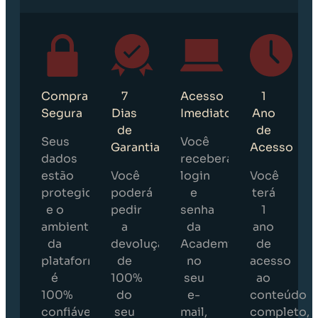
Compra
7
Acesso
1
Segura
Dias
Imediato
Ano
de
de
Seus
Você
Garantia
Acesso
dados
receberá
estão
Você
login
Você
protegidos
poderá
e
terá
e o
pedir
senha
1
ambiente
a
da
ano
da
devolução
Academia
de
plataforma
de
no
acesso
é
100%
seu
ao
100%
do
e-
conteúdo
confiável.
seu
mail,
completo,